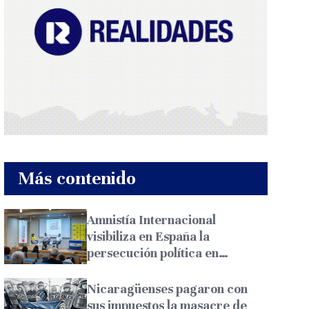
Más contenido
Amnistía Internacional
visibiliza en España la
persecución política en
Nicaragua
Nicaragüenses pagaron con
sus impuestos la masacre de