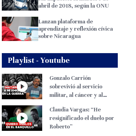
abril de 2018, según la ONU
Lanzan plataforma de
aprendizaje y reflexión cívica
sobre Nicaragua
Playlist - Youtube
Gonzalo Carrión
sobrevivió al servicio
militar, al cáncer y al
exilio
Claudia Vargas: “He
resignificado el duelo por
Roberto”