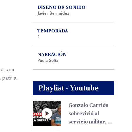
DISEÑO DE SONIDO
Javier Bermúdez
TEMPORADA
1
NARRACIÓN
Paula Sofía
 a una
 patria.
Playlist - Youtube
Gonzalo Carrión
sobrevivió al
servicio militar, al
cáncer y al exilio