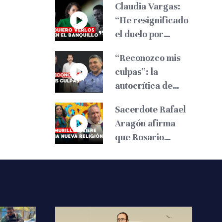
Claudia Vargas:
“He resignificado
el duelo por
Roberto”
“Reconozco mis
culpas”: la
autocrítica de
Eliseo Núñez
Sacerdote Rafael
sobre el papel de
Aragón afirma
los liberales
que Rosario
Murillo quiere
imponer su propia
religión en
Nicaragua