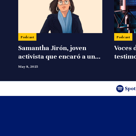
Podcast
Podcast
Samantha Jirón, joven
Voces d
activista que encaró a una
testimo
dictadura
nicara
May 8, 2025
Spot