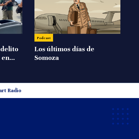
Podcast
delito
Los últimos días de
 en
Somoza
art Radio