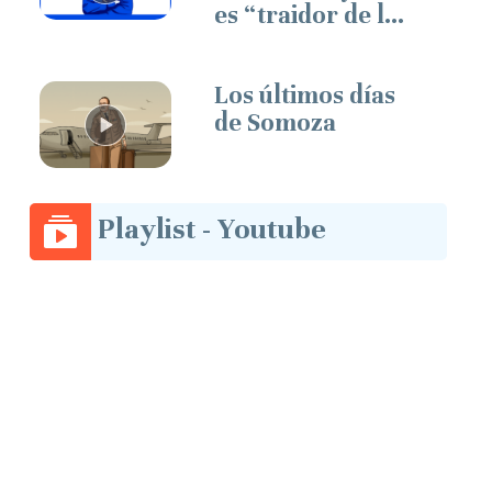
es “traidor de la
patria”
Los últimos días
de Somoza
Playlist - Youtube