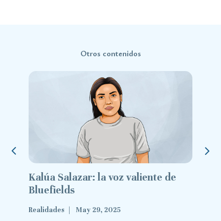
Otros contenidos
Kalúa Salazar: la voz valiente de
Exilio y
Bluefields
valient
Realidades
May 29, 2025
May 28, 2